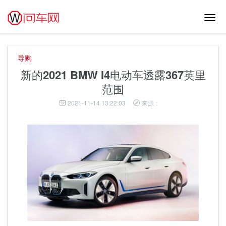
切
换
导
航
导购
新的2021 BMW I4电动车透露367英里
范围
2021-11-14 13:22:03
来源：