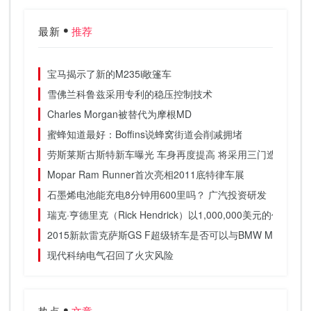
最新
推荐
宝马揭示了新的M235i敞篷车
雪佛兰科鲁兹采用专利的稳压控制技术
Charles Morgan被替代为摩根MD
蜜蜂知道最好：Boffins说蜂窝街道会削减拥堵
劳斯莱斯古斯特新车曝光 车身再度提高 将采用三门造型
Mopar Ram Runner首次亮相2011底特律车展
石墨烯电池能充电8分钟用600里吗？ 广汽投资研发
瑞克·亨德里克（Rick Hendrick）以1,000,000美元的价格购买
2015新款雷克萨斯GS F超级轿车是否可以与BMW M5搭配使
现代科纳电气召回了火灾风险
热点
文章