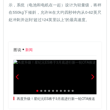
示，系统（电池和电机在一起）设计为轻量级，将秤
在550kg下倾斜，允许I4在大约四秒钟内从0-62英尺
处冲刺并达到“超过124英里以上”的最高速度。
图说
新闻
春天加
再度升级！星纪元ES将于3月底进行新一轮OTA推送
把高阶