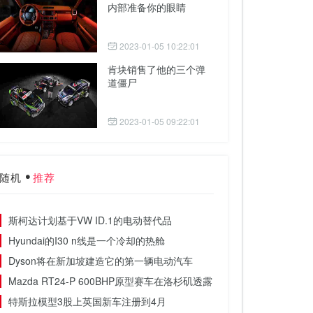
内部准备你的眼睛
2023-01-05 10:22:01
肯块销售了他的三个弹
道僵尸
2023-01-05 09:22:01
随机
推荐
斯柯达计划基于VW ID.1的电动替代品
Hyundai的I30 n线是一个冷却的热舱
Dyson将在新加坡建造它的第一辆电动汽车
Mazda RT24-P 600BHP原型赛车在洛杉矶透露
特斯拉模型3股上英国新车注册到4月