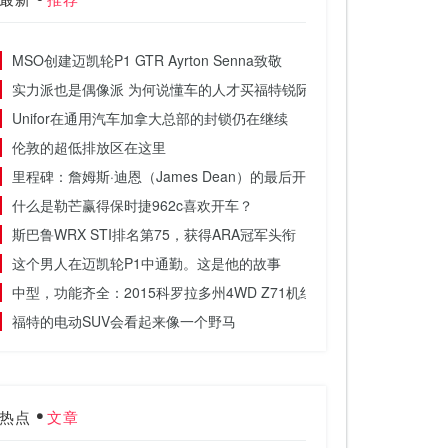
MSO创建迈凯轮P1 GTR Ayrton Senna致敬
实力派也是偶像派 为何说懂车的人才买福特锐际？
Unifor在通用汽车加拿大总部的封锁仍在继续
伦敦的超低排放区在这里
里程碑：詹姆斯·迪恩（James Dean）的最后开车
什么是勒芒赢得保时捷962c喜欢开车？
斯巴鲁WRX STI排名第75，获得ARA冠军头衔
这个男人在迈凯轮P1中通勤。这是他的故事
中型，功能齐全：2015科罗拉多州4WD Z71机组人员短盒评论笔记
福特的电动SUV会看起来像一个野马
热点
文章