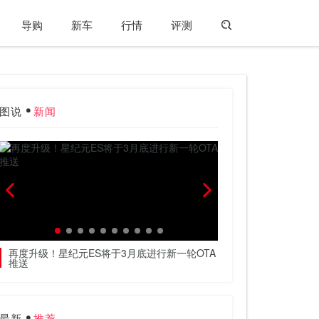
导购
新车
行情
评测
图说
新闻
再度升级！星纪元ES将于3月底进行新一轮OTA
把高阶智驾的价格打下
推送
权
最新
推荐