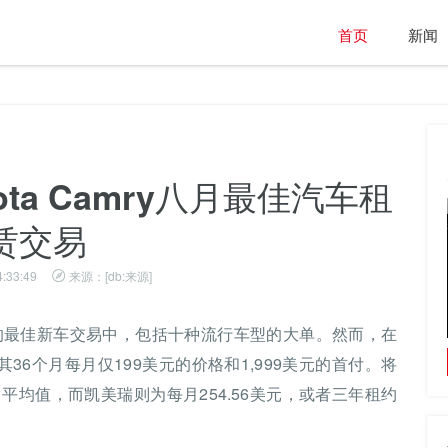
首页
新闻
ota Camry八月最佳汽车租
赁交易
4:33:49
来源：[db:来源]
）在八月的最佳新车交易中，包括十种流行车型的大单。然而，在
春日畅享出行体验，iCAR 03潮流方盒子为春天
6个月每月仅199美元的价格和1,999美元的首付。将
加满“料”
均值，而凯美瑞则为每月254.56美元，或者三年租约