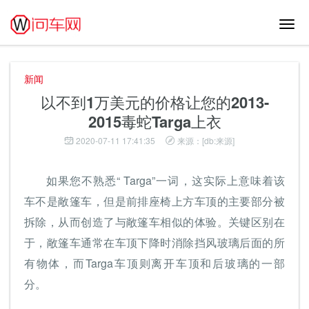
切
换
导
航
新闻
以不到1万美元的价格让您的2013-
2015毒蛇Targa上衣
2020-07-11 17:41:35
来源：[db:来源]
如果您不熟悉“ Targa”一词，这实际上意味着该
车不是敞篷车，但是前排座椅上方车顶的主要部分被
拆除，从而创造了与敞篷车相似的体验。关键区别在
于，敞篷车通常在车顶下降时消除挡风玻璃后面的所
有物体，而Targa车顶则离开车顶和后玻璃的一部
分。