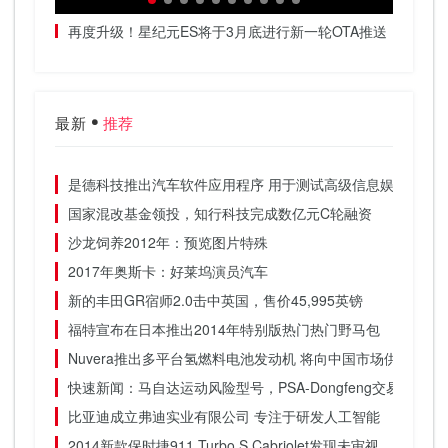
春天加
再度升级！星纪元ES将于3月底进行新一轮OTA推送
把高阶
最新
推荐
是德科技推出汽车软件应用程序 用于测试高级信息娱乐和驾
国家混改基金领投，知行科技完成数亿元C轮融资
沙龙饲养2012年：预览图片特殊
2017年奥斯卡：好莱坞演员汽车
新的丰田GR宿师2.0击中英国，售价45,995英镑
福特宣布在日本推出2014年特别版热门热门野马包
Nuvera推出多平台氢燃料电池发动机 将向中国市场供应
快速新闻：马自达运动风险型号，PSA-Dongfeng交易关闭
比亚迪成立弗迪实业有限公司 专注于研发人工智能
2014新款保时捷911 Turbo S Cabriolet发现未审视