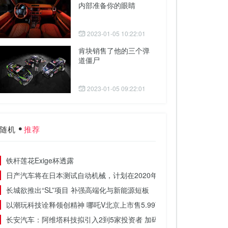
内部准备你的眼睛
2023-01-05 10:22:01
肯块销售了他的三个弹
道僵尸
2023-01-05 09:22:01
随机
推荐
铁杆莲花Exige杯透露
日产汽车将在日本测试自动机械，计划在2020年代初投入服务
长城欲推出“SL”项目 补强高端化与新能源短板
以潮玩科技诠释领创精神 哪吒V北京上市售5.99万元起
长安汽车：阿维塔科技拟引入2到5家投资者 加码新能源汽车业务