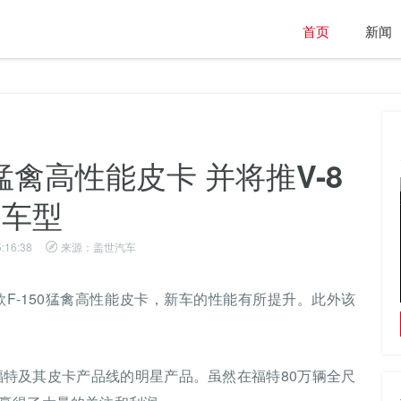
首页
新闻
猛禽高性能皮卡 并将推V-8
车型
:16:38
来源：盖世汽车
F-150猛禽高性能皮卡，新车的性能有所提升。此外该
春日畅享出行体验，iCAR 03潮流方盒子为春天
。
加满“料”
福特及其皮卡产品线的明星产品。虽然在福特80万辆全尺