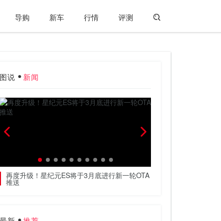
导购
新车
行情
评测
图说
新闻
再度升级！星纪元ES将于3月底进行新一轮OTA
把高阶智驾的价格打下
推送
权
最新
推荐