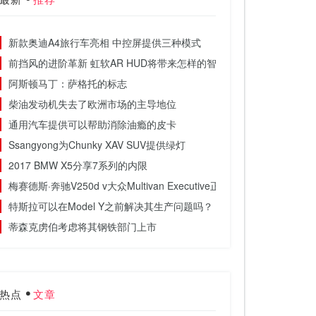
新款奥迪A4旅行车亮相 中控屏提供三种模式
前挡风的进阶革新 虹软AR HUD将带来怎样的智能驾驶体验？
阿斯顿马丁：萨格托的标志
柴油发动机失去了欧洲市场的主导地位
通用汽车提供可以帮助消除油瘾的皮卡
Ssangyong为Chunky XAV SUV提供绿灯
2017 BMW X5分享7系列的内限
梅赛德斯·奔驰V250d v大众Multivan Executive正面对比
特斯拉可以在Model Y之前解决其生产问题吗？
蒂森克虏伯考虑将其钢铁部门上市
热点
文章