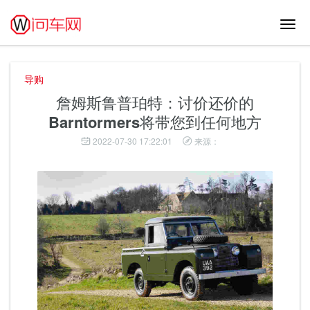
切
换
导
航
导购
詹姆斯鲁普珀特：讨价还价的
Barntormers将带您到任何地方
2022-07-30 17:22:01
来源：