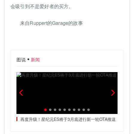
会吸引到不是爱好者的买方。
来自Ruppert的Garage的故事
图说
新闻
春天加
再度升级！星纪元ES将于3月底进行新一轮OTA推送
把高阶