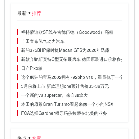
最新
推荐
福特蒙迪欧ST线在古德伍德（Goodwood）亮相
丰田宣布氢气动力汽车
新的375BHP保时捷Macan GTS为2020年透露
新款奔驰斯宾特C型无拓展房车 德国原装进口价格多少
日产Pixo轴
这个疯狂的宝马2002拥有792bhp v10，重量低于一个吨
5月份将上市 新款理想one预计售价35-36万元
一个新的v8 supercar。来自加拿大
本田的愿景Gran Turismo看起来像一个小的NSX
FCA选择Gardner领导玛莎拉蒂在北美的业务
热点
文章