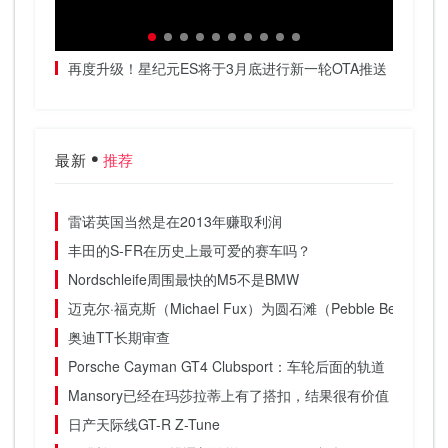
春天加
再度升级！星纪元ES将于3月底进行新一轮OTA推送
把高阶
最新
推荐
雷诺英国当然是在2013年赚取利润
丰田的S-FR在历史上最可爱的赛车吗？
Nordschleife周围最快的M5不是BMW
迈克尔·福克斯（Michael Fux）为圆石滩（Pebble Beach
奥迪TT长期审查
Porsche Cayman GT4 Clubsport：车轮后面的轨道
Mansory已经在玛莎拉蒂上有了搭扣，结果很有价值
日产天际线GT-R Z-Tune