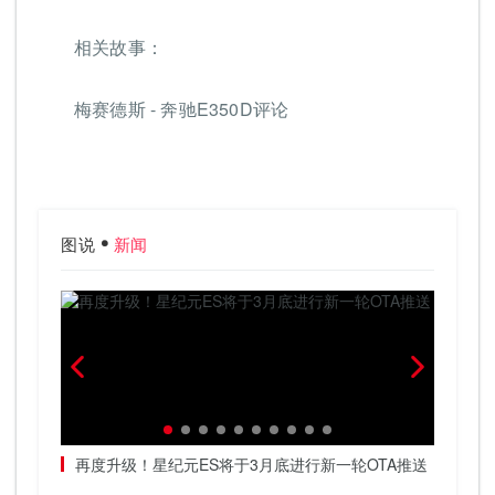
相关故事：
梅赛德斯 - 奔驰E350D评论
图说
新闻
春天加
再度升级！星纪元ES将于3月底进行新一轮OTA推送
把高阶