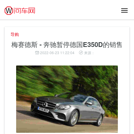
切
换
导
航
导购
梅赛德斯 - 奔驰暂停德国E350D的销售
2022-06-23 11:22:04
来源：