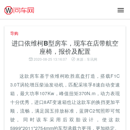
切
换
导
航
导购
进口依维柯B型房车，现车在店带航空
座椅，报价及配置
2020-08-25 13:16:07
来源：车讯网
这款房车基于依维柯欧胜底盘打造，搭载F1C
3.0T涡轮增压柴油发动机，匹配采埃孚8速自动变速
箱，最大功率107Kw，峰值扭矩370N.m，动力表现
十分优秀，进口8AT变速箱也让这款车的换挡更加平
顺，流畅，满足国五排放标准，蓝牌C2驾照即可驾
驶。同时该车采用后双胎设计，使这款
5999*2011*2754mm的车型承载力更强，更加稳定。