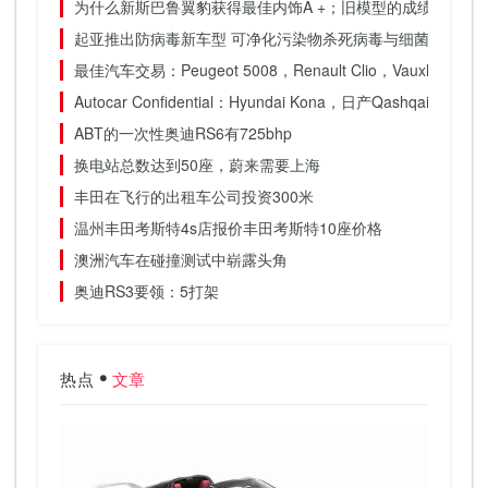
为什么新斯巴鲁翼豹获得最佳内饰A +；旧模型的成绩不及格
起亚推出防病毒新车型 可净化污染物杀死病毒与细菌
最佳汽车交易：Peugeot 5008，Renault Clio，Vauxhall A
Autocar Confidential：Hyundai Kona，日产Qashqa
ABT的一次性奥迪RS6有725bhp
换电站总数达到50座，蔚来需要上海
丰田在飞行的出租车公司投资300米
温州丰田考斯特4s店报价丰田考斯特10座价格
澳洲汽车在碰撞测试中崭露头角
奥迪RS3要领：5打架
热点
文章