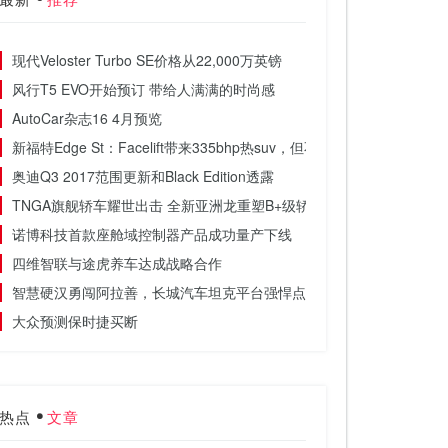
现代Veloster Turbo SE价格从22,000万英镑
风行T5 EVO开始预订 带给人满满的时尚感
AutoCar杂志16 4月预览
新福特Edge St：Facelift带来335bhp热suv，但不是英国
奥迪Q3 2017范围更新和Black Edition透露
TNGA旗舰轿车耀世出击 全新亚洲龙重塑B+级轿车新标杆
诺博科技首款座舱域控制器产品成功量产下线
四维智联与途虎养车达成战略合作
智慧硬汉勇闯阿拉善，长城汽车坦克平台强悍点燃热情沙漠
大众预测保时捷买断
热点
文章