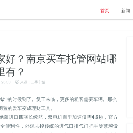
首页
新闻
家好？南京买车托管网站哪
里有？
:26:03
来源：二手车城
钱坤的时候到了。复工来临，更多的租客需要车辆。那么
春日畅享出行体验，iCAR 03潮流方盒子为春天
闲置的爱车变成理财工具。
加满“料”
0年绝版进口四驱长续航，双电机百里加速仅需4.6秒，官方
d）提升安全便利性，外观去掉传统的进气口排气门把手等繁琐设