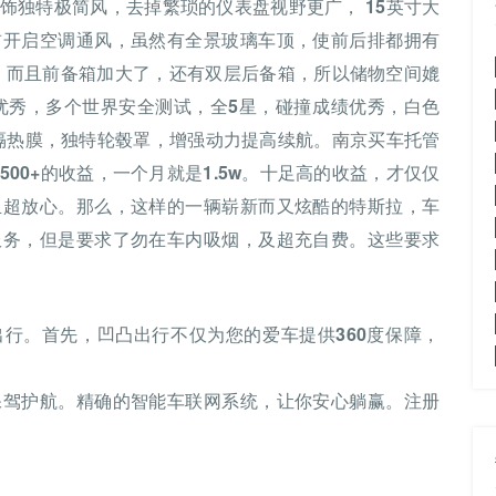
饰独特极简风，去掉繁琐的仪表盘视野更广， 15英寸大
前开启空调通风，虽然有全景玻璃车顶，使前后排都拥有
，而且前备箱加大了，还有双层后备箱，所以储物空间媲
足优秀，多个世界安全测试，全5星，碰撞成绩优秀，白色
隔热膜，独特轮毂罩，增强动力提高续航。南京买车托管
00+的收益，一个月就是1.5w。十足高的收益，才仅仅
且超放心。那么，这样的一辆崭新而又炫酷的特斯拉，车
服务，但是要求了勿在车内吸烟，及超充自费。这些要求
行。首先，凹凸出行不仅为您的爱车提供360度保障，
保驾护航。精确的智能车联网系统，让你安心躺赢。注册