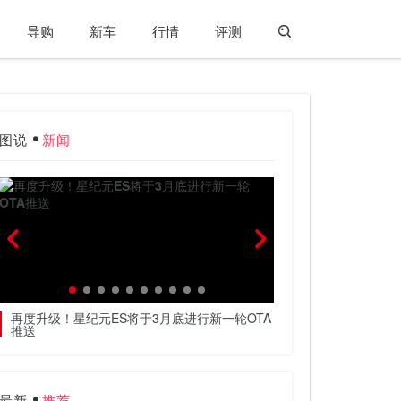
导购
新车
行情
评测
图说
新闻
再度升级！星纪元ES将于3月底进行新一轮OTA
把高阶智驾的价格打下
推送
权
最新
推荐