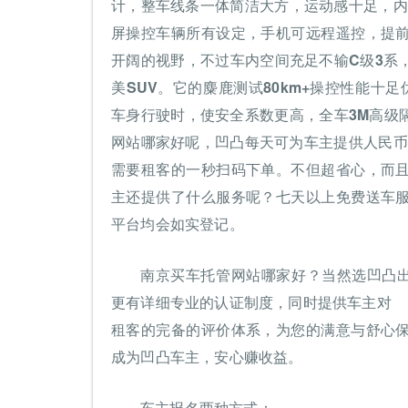
计，整车线条一体简洁大方，运动感十足，内
屏操控车辆所有设定，手机可远程遥控，提
开阔的视野，不过车内空间充足不输C级3系
美SUV。它的麋鹿测试80km+操控性能十
车身行驶时，使安全系数更高，全车3M高级
网站哪家好呢，凹凸每天可为车主提供人民币5
需要租客的一秒扫码下单。不但超省心，而
主还提供了什么服务呢？七天以上免费送车
平台均会如实登记。
南京买车托管网站哪家好？当然选凹凸出
更有详细专业的认证制度，同时提供车主对
租客的完备的评价体系，为您的满意与舒心
成为凹凸车主，安心赚收益。
车主报名两种方式：