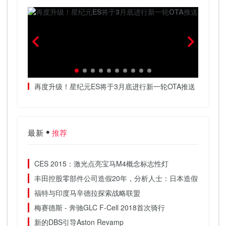
春天加
再度升级！星纪元ES将于3月底进行新一轮OTA推送
把高阶
最新
推荐
CES 2015：激光点亮宝马M4概念标志性灯
丰田控股零部件公司造假20年，分析人士：日本造假停不下
福特与印度马辛德拉探索战略联盟
梅赛德斯 - 奔驰GLC F-Cell 2018首次骑行
新的DBS引导Aston Revamp