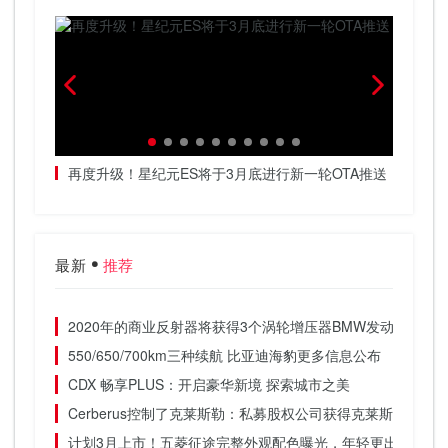
春天加
再度升级！星纪元ES将于3月底进行新一轮OTA推送
把高阶
最新
推荐
2020年的商业反射器将获得3个涡轮增压器BMW发动机
550/650/700km三种续航 比亚迪海豹更多信息公布
CDX 畅享PLUS：开启豪华新境 探索城市之美
Cerberus控制了克莱斯勒：私募股权公司获得克莱斯勒集团8
计划3月上市！五菱征途完整外观配色曝光，年轻更出色