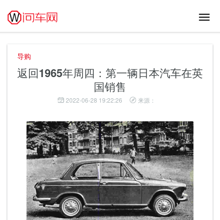
切
换
导
航
导购
返回1965年周四：第一辆日本汽车在英
国销售
2022-06-28 19:22:26
来源：