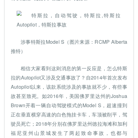
涉事特斯拉Model S（图片来源：RCMP Alberta
推特）
相信大家看到这则消息的第一反应是，怎么特斯
拉的Autopilot又涉及交通事故了？自2014年首次发布
Autopilot以来，该款系统涉及的事故就不少，有些事
故甚至致死。如2016年，美国佛罗里达州的Joshua
Brown开着一辆自动驾驶模式的Model S，超速撞到
正在垂直横穿高速的白色拖挂卡车，车顶被削平，驾
驶员死亡；2018年分别在佛罗里达州德拉海滩和加利
福尼亚州山景城发生了两起致命事故，也都与