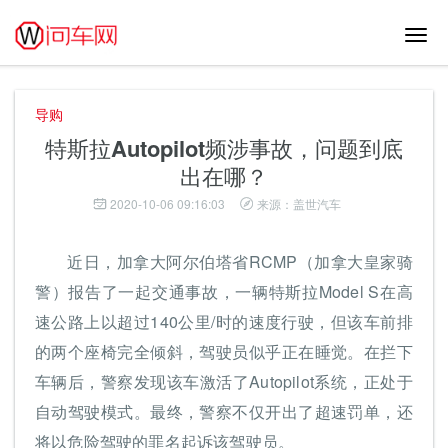
切
换
导
航
导购
特斯拉Autopilot频涉事故，问题到底
出在哪？
2020-10-06 09:16:03
来源：盖世汽车
近日，加拿大阿尔伯塔省RCMP（加拿大皇家骑
警）报告了一起交通事故，一辆特斯拉Model S在高
速公路上以超过140公里/时的速度行驶，但该车前排
的两个座椅完全倾斜，驾驶员似乎正在睡觉。在拦下
车辆后，警察发现该车激活了Autopilot系统，正处于
自动驾驶模式。最终，警察不仅开出了超速罚单，还
将以危险驾驶的罪名起诉该驾驶员。