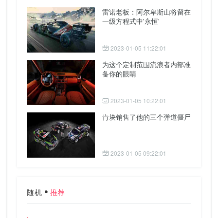
雷诺老板：阿尔卑斯山将留在
一级方程式中'永恒'
2023-01-05 11:22:01
为这个定制范围流浪者内部准
备你的眼睛
2023-01-05 10:22:01
肯块销售了他的三个弹道僵尸
2023-01-05 09:22:01
随机
推荐