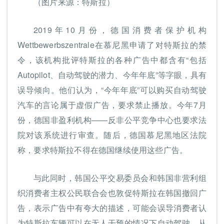
（图片来源：特斯拉）
2019年10月份，德国消费者保护机构
Wettbewerbszentrale在慕尼黑申请了对特斯拉的禁
令，该机构批评特斯拉的各种广告中都含有“包括
Autopilot、自动驾驶的潜力、今年年底”等字眼，具有
误导倾向。他们认为，“今年年底”可以购买自动驾驶
汽车的言论属于虚假广告，要求禁止播放。今年7月
份，德国非盈利机构——反非公平竞争中心也要求法
院对该系统进行审查。随后，德国慕尼黑地区法院
称，要求特斯拉不得在德国继续使用这些广告。
与此同时，韩国公平交易委员会和韩国非营利组
织消费者主权公民联合会也敦促特斯拉在韩国撤回广
告，表示广告中有夸大的描述，可能会误导消费者认
为特斯拉车辆可以在无人干预的情况下自动驾驶。从